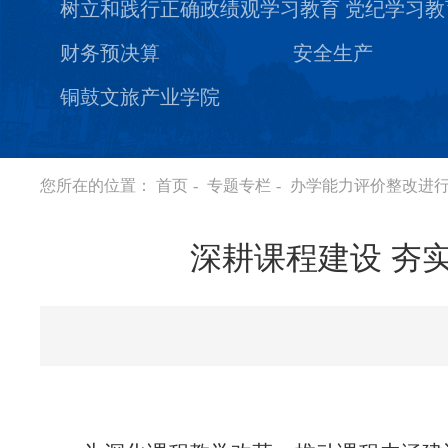
树立和践行正确政绩观学习教育
党纪学习教
财务预决算
安全生产
铜鼓文旅产业学院
您所在的位置：
首页
-
专题专栏
-
办学能力评价整改进
深耕课程建设 夯