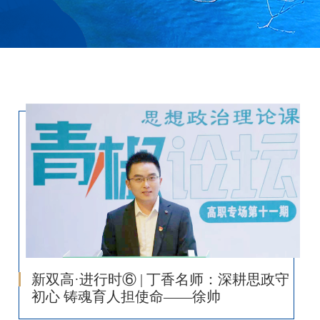
新双高·进行时⑥ | 丁香名师：深耕思政守
初心 铸魂育人担使命——徐帅