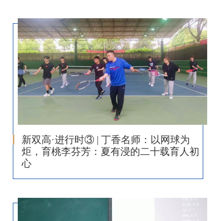
新双高·进行时③ | 丁香名师：以网球为
炬，育桃李芬芳：夏有浸的二十载育人初
心