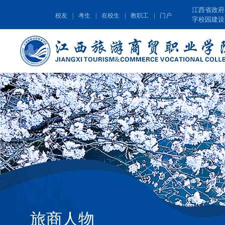
江西省政府
校友
|
考生
|
在校生
|
教职工
|
门户
字校园建设
旅商人物