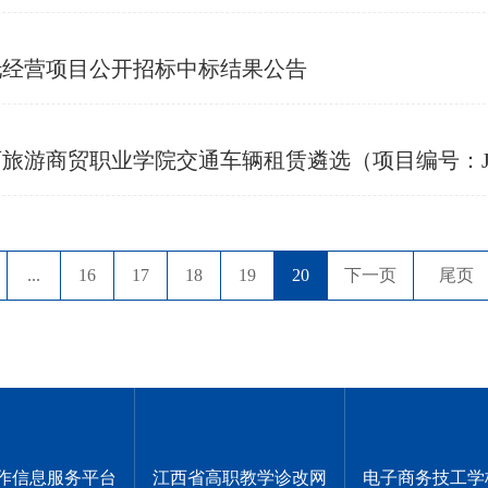
托经营项目公开招标中标结果公告
商贸职业学院交通车辆租赁遴选（项目编号：JXMTZ
...
16
17
18
19
20
下一页
尾页
作信息服务平台
江西省高职教学诊改网
电子商务技工学