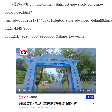
报道链接：https://content-static.cctvnews.cctv.com/snow-
book/video.html?
item_id=6858282171443873113&toc_style_id=video_default&tr
5E21-4349-9566-
385E21B49297_800499665667&share_to=wechat