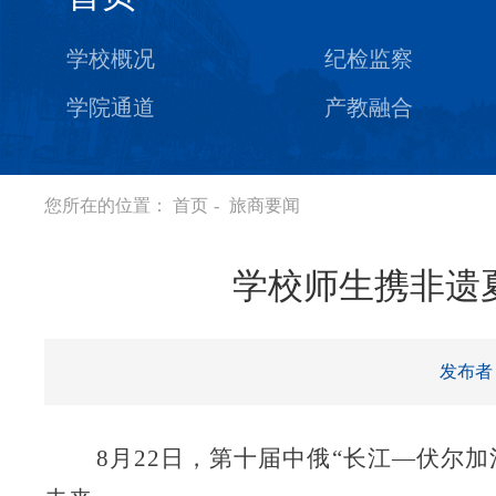
学校概况
纪检监察
学院通道
产教融合
您所在的位置：
首页
-
旅商要闻
学校师生携非遗
发布者
8月22日，第十届中俄“长江—伏尔