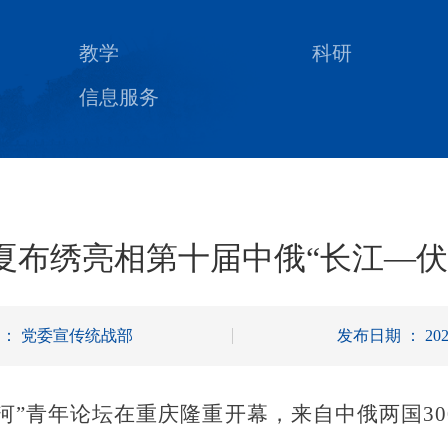
教学
科研
信息服务
夏布绣亮相第十届中俄“长江—伏
 ： 党委宣传统战部
发布日期 ： 2025
加河”青年论坛在重庆隆重开幕，来自中俄两国3